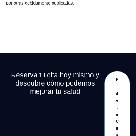
por otras debidamente publicadas.
Reserva tu cita hoy mismo y
P
descubre cómo podemos
i
mejorar tu salud
d
e
t
u
C
it
a