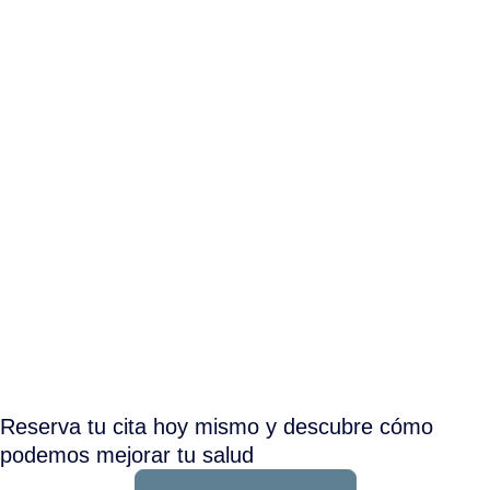
¿Necesitas un fisioterapeuta en
Hortaleza?
Ponte en contacto con nosotros y pide tu cita.
Reserva tu cita hoy mismo y descubre cómo
podemos mejorar tu salud