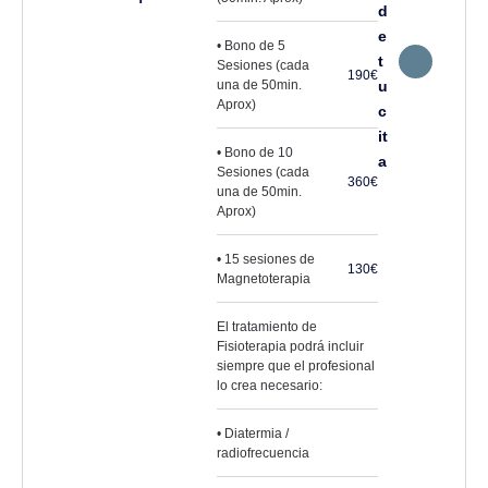
d
e
• Bono de 5
t
Sesiones (cada
190€
una de 50min.
u
Aprox)
c
it
• Bono de 10
a
Sesiones (cada
360€
una de 50min.
Aprox)
• 15 sesiones de
130€
Magnetoterapia
El tratamiento de
Fisioterapia podrá incluir
siempre que el profesional
lo crea necesario:
• Diatermia /
radiofrecuencia