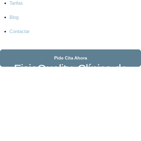
Tarifas
Blog
Contactar
Pide Cita Ahora
FisioQuality. Clínica de
Fisioterapia
Clínica de Fisioterapia, Fisioterapia avanzada,