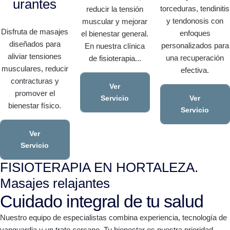
urantes
torceduras, tendinitis
reducir la tensión
y tendonosis con
muscular y mejorar
Disfruta de masajes
enfoques
el bienestar general.
diseñados para
personalizados para
En nuestra clínica
aliviar tensiones
una recuperación
de fisioterapia...
musculares, reducir
efectiva.
contracturas y
Ver
promover el
Ver
Servicio
bienestar físico.
Servicio
Ver
Servicio
FISIOTERAPIA EN HORTALEZA.
Masajes relajantes
Cuidado integral de tu salud
Nuestro equipo de especialistas combina experiencia, tecnología de
vanguardia y un trato cercano. Tu bienestar es nuestra prioridad.