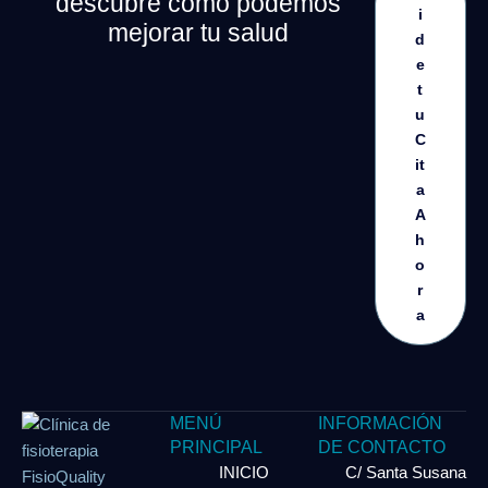
descubre cómo podemos
i
mejorar tu salud
d
e
t
u
C
it
a
A
h
o
r
a
MENÚ
INFORMACIÓN
PRINCIPAL
DE CONTACTO
INICIO
C/ Santa Susana