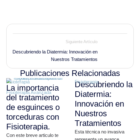
Siguiente Artículo
Descubriendo la Diatermia: Innovación en
Nuestros Tratamientos
Publicaciones Relacionadas
Fisioterapia
Fisioterapia
Descubriendo la
La importancia
Diatermia:
Fisioterapia Avanzada
del tratamiento
Innovación en
de esguinces o
Nuestros
torceduras con
Tratamientos
Fisioterapia.
Esta técnica no invasiva
Con este breve articulo te
representa un avance