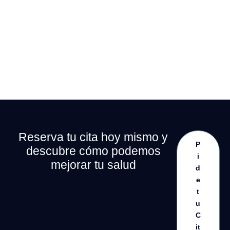
Reserva tu cita hoy mismo y
P
descubre cómo podemos
i
mejorar tu salud
d
e
t
u
C
it