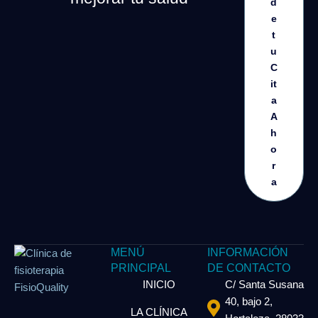
d
e
t
u
C
it
a
A
h
o
r
a
MENÚ
INFORMACIÓN
PRINCIPAL
DE CONTACTO
INICIO
C/ Santa Susana
40, bajo 2,
LA CLÍNICA