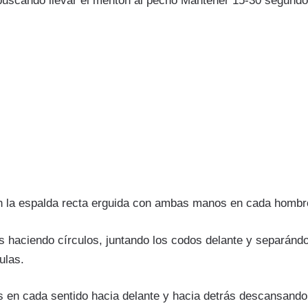
buscando llevar el mentón al pecho Mantener 15-30 segundo
 la espalda recta erguida con ambas manos en cada hombr
haciendo círculos, juntando los codos delante y separánd
ulas.
s en cada sentido hacia delante y hacia detrás descansando