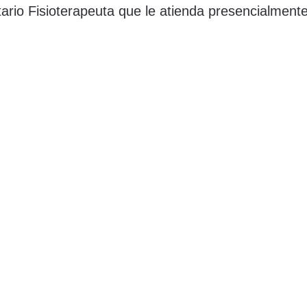
tario Fisioterapeuta que le atienda presencialmente
izar y demás indicaciones necesarias. Si durante la
mismos …