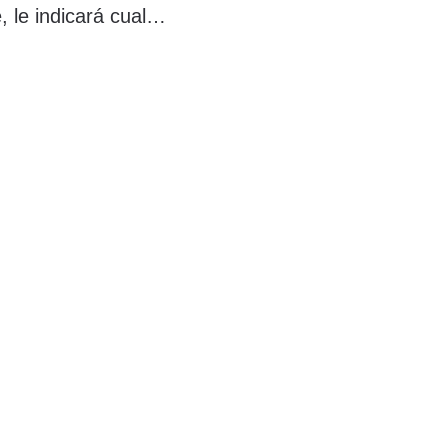
, le indicará cuales
 realización de los