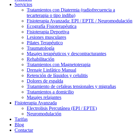
Servicios
Tratamientos con Diatermia (radiofrecuencia a
tecarterapia o tipo indiba)
Fisioterapia Avanzada: EPI / EPTE / Neuromodulación
Ecografía Fisioterapéutica
Fisioterapia Deportiva
Lesiones musculares
Pilates Terapéutico
Traumatología
Masajes terapéuticos y descontracturantes
Rehabilitación
Tratamientos con Magnetoterapia
Drenaje Linfático Manual
Retención de líquidos y celulitis
Dolores de espalda
Tratamiento de cefaleas tensionales y migrañas
Tratamientos a domicilio
Masajes relajantes
Fisioterapia Avanzada
Electrolisis Percutánea (EPI / EPTE)
Neuromodulación
Tarifas
Blog
Contactar