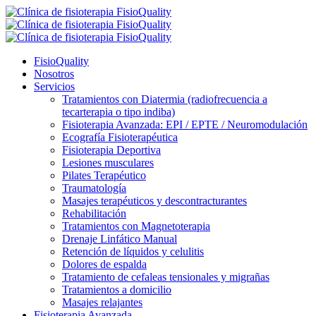
FisioQuality
Nosotros
Servicios
Tratamientos con Diatermia (radiofrecuencia a
tecarterapia o tipo indiba)
Fisioterapia Avanzada: EPI / EPTE / Neuromodulación
Ecografía Fisioterapéutica
Fisioterapia Deportiva
Lesiones musculares
Pilates Terapéutico
Traumatología
Masajes terapéuticos y descontracturantes
Rehabilitación
Tratamientos con Magnetoterapia
Drenaje Linfático Manual
Retención de líquidos y celulitis
Dolores de espalda
Tratamiento de cefaleas tensionales y migrañas
Tratamientos a domicilio
Masajes relajantes
Fisioterapia Avanzada