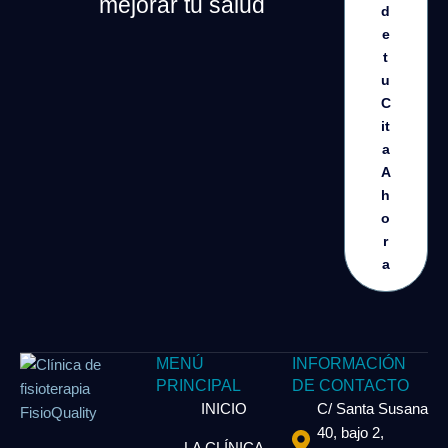
mejorar tu salud
d
e
t
u
C
it
a
A
h
o
r
a
MENÚ
INFORMACIÓN
PRINCIPAL
DE CONTACTO
INICIO
C/ Santa Susana
40, bajo 2,
LA CLÍNICA