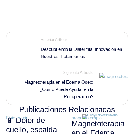
Anterior Artículo
Descubriendo la Diatermia: Innovación en
Nuestros Tratamientos
Siguiente Artículo
Magnetoterapia en el Edema Óseo:
¿Cómo Puede Ayudar en la
Recuperación?
Publicaciones Relacionadas
Fisioterapia
magnetoterapia
📱 Dolor de
Magnetoterapia
cuello, espalda
en el Edema