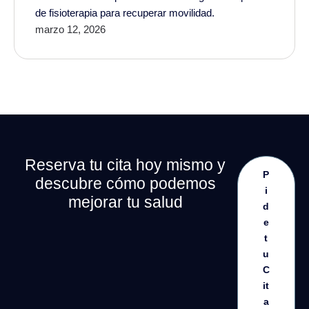
de fisioterapia para recuperar movilidad.
marzo 12, 2026
Reserva tu cita hoy mismo y
P
descubre cómo podemos
i
mejorar tu salud
d
e
t
u
C
it
a