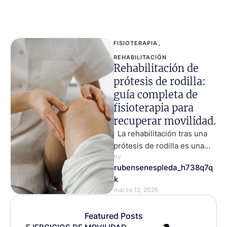
FISIOTERAPIA
,
REHABILITACIÓN
Rehabilitación de
prótesis de rodilla:
guía completa de
fisioterapia para
recuperar movilidad.
La rehabilitación tras una
prótesis de rodilla es una
by 
parte fundamental del
rubensenespleda_h738q7q
proceso de recuperación
k
después de …
marzo 12, 2026
Featured Posts