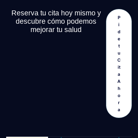
Reserva tu cita hoy mismo y
P
descubre cómo podemos
i
mejorar tu salud
d
e
t
u
C
it
a
A
h
o
r
a