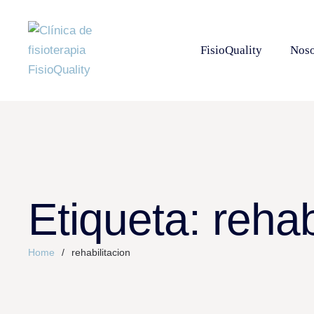
FisioQuality
Noso
Etiqueta:
rehab
Home
/
rehabilitacion